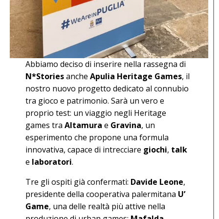
Abbiamo deciso di inserire nella rassegna di
N*Stories
anche
Apulia Heritage Games
, il
nostro nuovo progetto dedicato al connubio
tra gioco e patrimonio. Sarà un vero e
proprio test: un viaggio negli Heritage
games tra
Altamura
e
Gravina
, un
esperimento che propone una formula
innovativa, capace di intrecciare
giochi
,
talk
e
laboratori
.
Tre gli ospiti già confermati:
Davide Leone
,
presidente della cooperativa palermitana
U’
Game
, una delle realtà più attive nella
produzione di urban games;
Mafalda