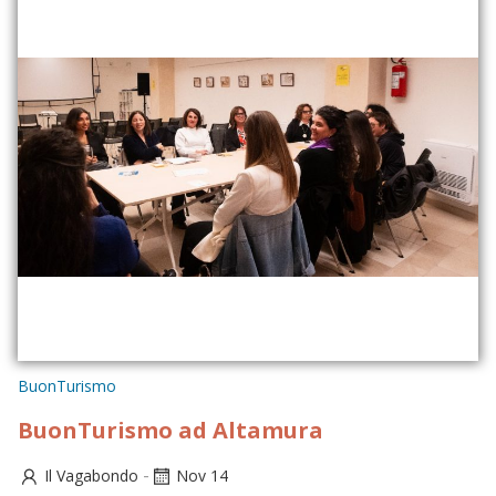
BuonTurismo
BuonTurismo ad Altamura
-
Il Vagabondo
Nov 14